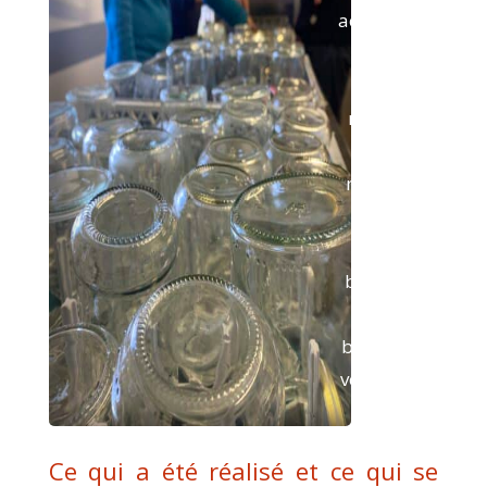
acteurs du
territoire
pour
mettre en
place un
réseau de
réemploi
des
b
outeille
s
et
des
bocaux en
verre dans
l’Aude.
Ce qui a été réalisé et ce qui se