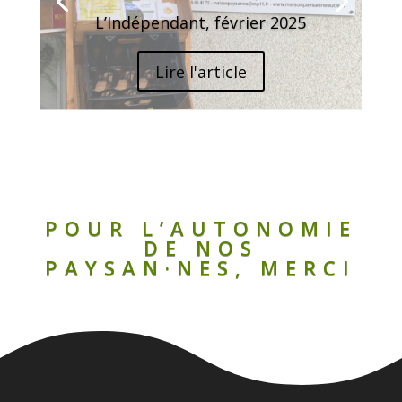
L’Indépendant, février 2025
Lire l'article
POUR L’AUTONOMIE
DE NOS
PAYSAN·NES, MERCI