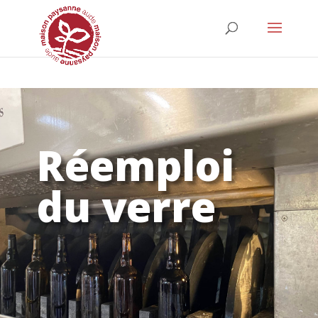
Strict-Transport-Security Content-Security-Policy X-Frame-Options X-
Content-Type-Options Referrer-Policy Permissions-Policy
Réemploi
du verre